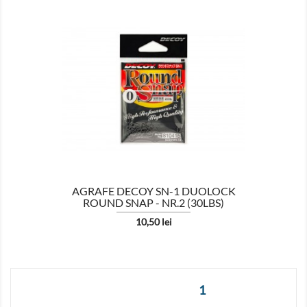

AFISEAZA
AGRAFE DECOY SN-1 DUOLOCK
ROUND SNAP - NR.2 (30LBS)
Pret
10,50 lei
1