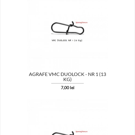

AFISEAZA
AGRAFE VMC DUOLOCK - NR 1 (13
KG)
Pret
7,00 lei