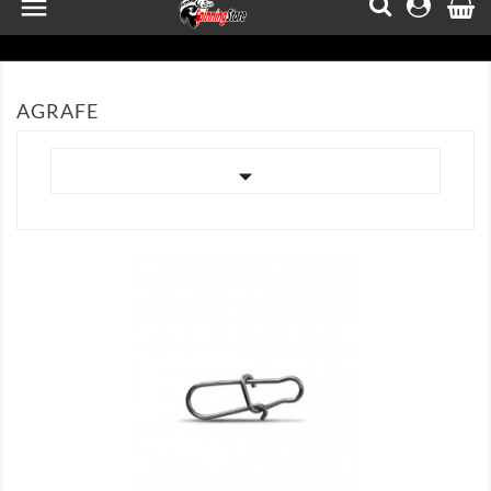

AGRAFE


AFISEAZA