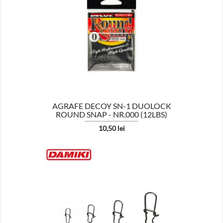

AFISEAZA
AGRAFE DECOY SN-1 DUOLOCK
ROUND SNAP - NR.000 (12LBS)
Pret
10,50 lei

AFISEAZA