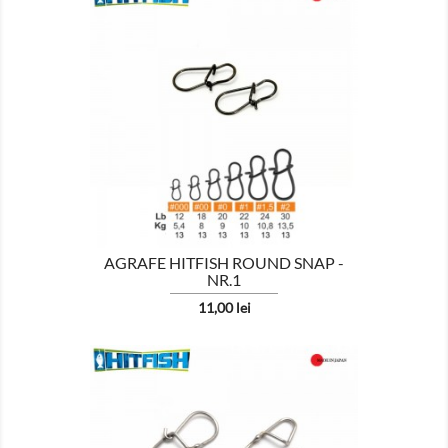

AFISEAZA
AGRAFE HITFISH ROUND SNAP -
NR.1
Pret
11,00 lei