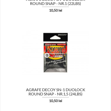
ROUND SNAP - NR.1 (22LBS)
Pret
10,50 lei

AFISEAZA
AGRAFE DECOY SN-1 DUOLOCK
ROUND SNAP - NR.1,5 (24LBS)
Pret
10,50 lei