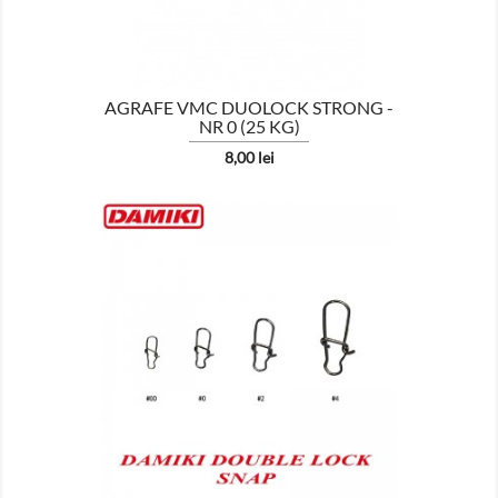
AGRAFE VMC DUOLOCK STRONG -
NR 0 (25 KG)
Pret
8,00 lei

AFISEAZA