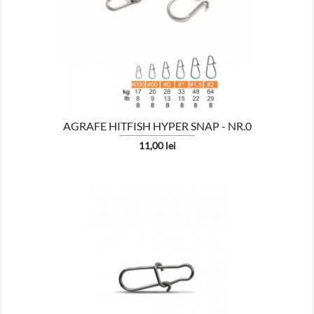

AFISEAZA
AGRAFE HITFISH HYPER SNAP - NR.0
Pret
11,00 lei

AFISEAZA