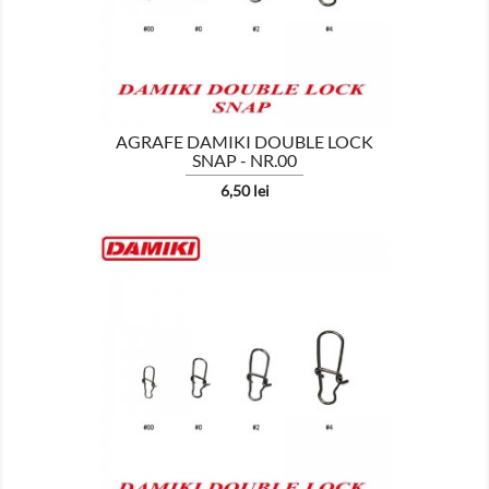
AGRAFE DAMIKI DOUBLE LOCK
SNAP - NR.00
Pret
6,50 lei

AFISEAZA