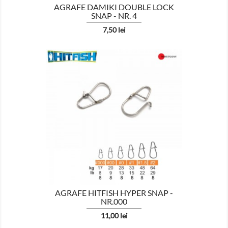
AGRAFE DAMIKI DOUBLE LOCK
SNAP - NR. 4
Pret
7,50 lei

AFISEAZA
AGRAFE HITFISH HYPER SNAP -
NR.000
Pret
11,00 lei