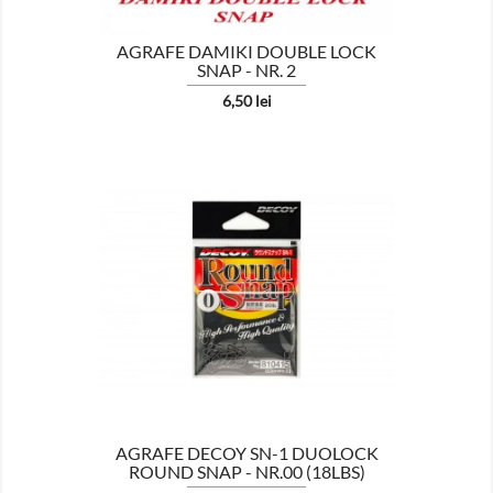
AGRAFE DAMIKI DOUBLE LOCK
SNAP - NR. 2
Pret
6,50 lei

AFISEAZA
AGRAFE DECOY SN-1 DUOLOCK
ROUND SNAP - NR.00 (18LBS)