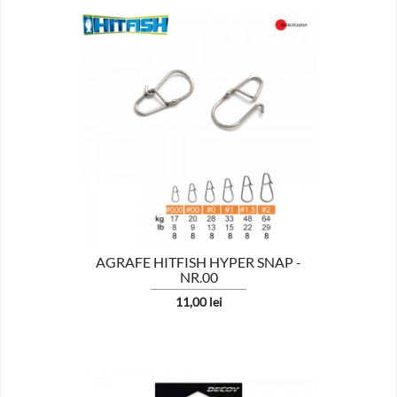

AFISEAZA
AGRAFE HITFISH HYPER SNAP -
NR.00
Pret
11,00 lei