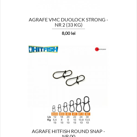
AGRAFE VMC DUOLOCK STRONG -
NR 2 (33 KG)
Pret
8,00 lei

AFISEAZA
AGRAFE HITFISH ROUND SNAP -
NR.00