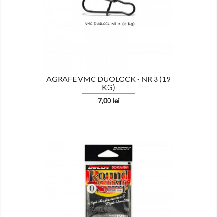

AFISEAZA
AGRAFE VMC DUOLOCK - NR 3 (19
KG)
Pret
7,00 lei

AFISEAZA