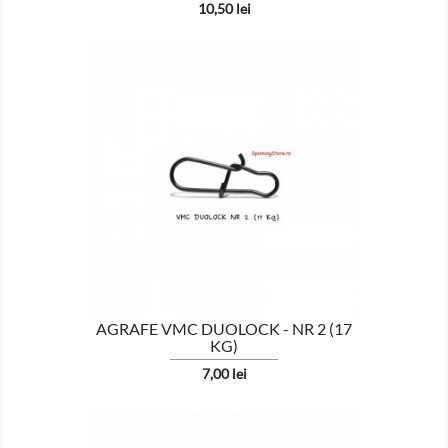
Pret
10,50 lei

AFISEAZA
AGRAFE VMC DUOLOCK - NR 2 (17
KG)
Pret
7,00 lei