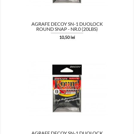
AGRAFE DECOY SN-1 DUOLOCK
ROUND SNAP - NR.0 (20LBS)
Pret
10,50 lei

AFISEAZA
AGRAFE DECOY SN-1 DUOLOCK