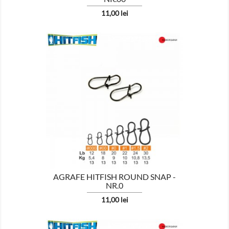
Pret
11,00 lei

AFISEAZA
AGRAFE HITFISH ROUND SNAP -
NR.0
Pret
11,00 lei