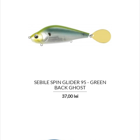

AFISEAZA
SEBILE SPIN GLIDER 95 - GREEN
BACK GHOST
Pret
37,00 lei