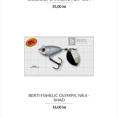
Pret
35,00 lei

AFISEAZA
BERTI FISHELIC OLYMPIC NR.4 -
SHAD
Pret
16,00 lei