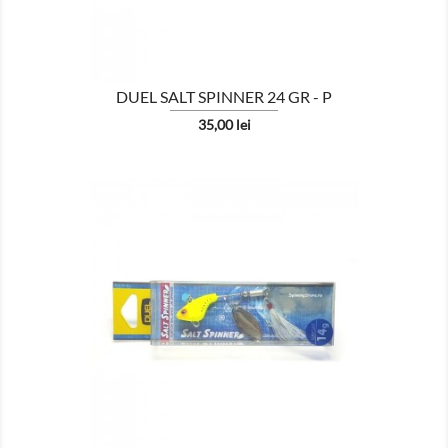
DUEL SALT SPINNER 24 GR - P
Pret
35,00 lei

AFISEAZA