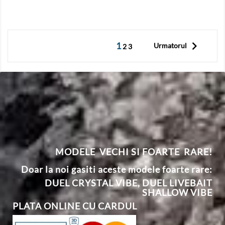

1
Urmatorul
2
3
MODELE VECHI SI FOARTE RARE!
Doar la noi gasiti aceste modele foarte rare:
DUEL CRYSTAL VIBE
,
DUEL
L
IVEBAIT
SHALLOW VIBE
PLATA ONLINE CU CARDUL