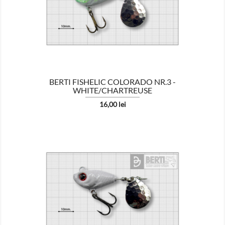

AFISEAZA
BERTI FISHELIC COLORADO NR.3 -
WHITE/CHARTREUSE
Pret
16,00 lei

AFISEAZA