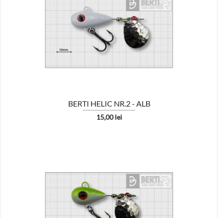

AFISEAZA
BERTI HELIC NR.2 - ALB
Pret
15,00 lei

AFISEAZA