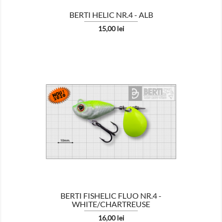
BERTI HELIC NR.4 - ALB
Pret
15,00 lei

AFISEAZA
BERTI FISHELIC FLUO NR.4 -
WHITE/CHARTREUSE
Pret
16,00 lei