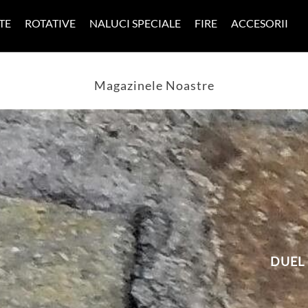
TE
ROTATIVE
NALUCI SPECIALE
FIRE
ACCESORII
Magazinele Noastre
DUEL 