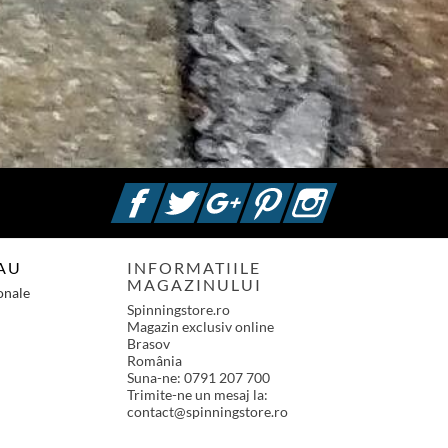
Facebook
Twitter
Google +
Pinterest
Instagram
AU
INFORMATIILE
MAGAZINULUI
onale
Spinningstore.ro
Magazin exclusiv online
Brasov
România
Suna-ne:
0791 207 700
Trimite-ne un mesaj la:
contact@spinningstore.ro