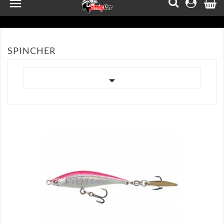

SPINCHER


AFISEAZA