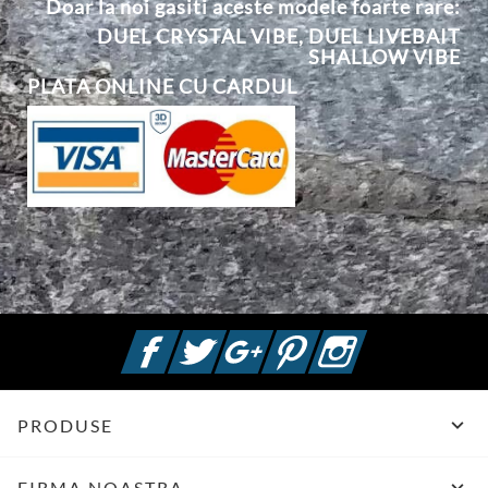
Doar la noi gasiti aceste modele foarte rare:
DUEL CRYSTAL VIBE
,
DUEL
L
IVEBAIT
SHALLOW VIBE
PLATA ONLINE CU CARDUL
Facebook
Twitter
Google +
Pinterest
Instagram

PRODUSE
FIRMA NOASTRA