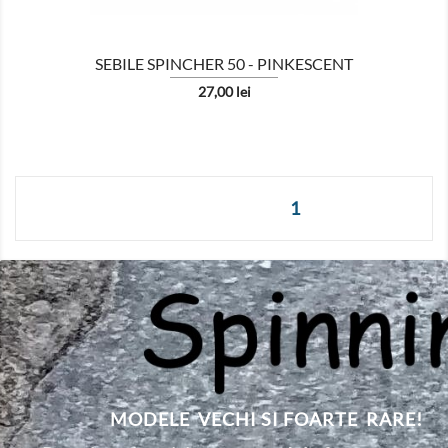
SEBILE SPINCHER 50 - PINKESCENT
Pret
27,00 lei
1
MODELE VECHI SI FOARTE RARE!