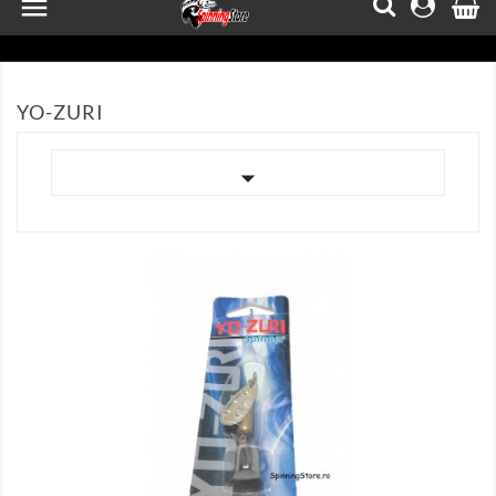

YO-ZURI


AFISEAZA