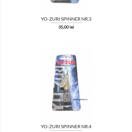
YO-ZURI SPINNER NR.3
Pret
35,00 lei

AFISEAZA
YO-ZURI SPINNER NR.4