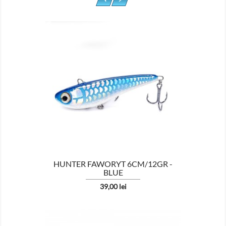

HUNTER FAWORYT 6CM/12GR -
BLUE
Pret
39,00 lei