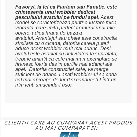
Faworyt, la fel ca Fantom sau Fanatic, este
chintesenta unui wobbler dedicat
pescuitului avatului pe fundul apei.
Acest
model se caracterizeaza printr-o lucrare mica,
vibranta, care imita perfect tremurul unui mic
oblete, adica hrana de baza a
avatului. Avantajul sau cheie este constructia
similara cu o cicada, datorita careia puteti
aduce acest wobbler mult mai adanc. Desi
avatul este asociat cu activitatea la suprafata,
trebuie amintit ca cele mai mari exemplare se
hranesc foarte des în partile mai adanci ale
apei. Datorita constructiei sale, va merge
suficient de adanc. Lasati wobbler-ul sa cada
cat mai aproape de fund si conduceti-l într-un
ritm lent, smucindu-l usor.
CLIENTII CARE AU CUMPARAT ACEST PRODUS
AU MAI CUMPARAT SI: