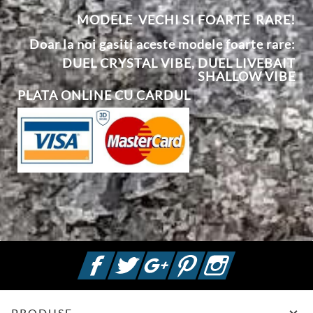
MODELE VECHI SI FOARTE RARE!
Doar la noi gasiti aceste modele foarte rare:
DUEL CRYSTAL VIBE
,
DUEL
L
IVEBAIT
SHALLOW VIBE
PLATA ONLINE CU CARDUL
Facebook
Twitter
Google +
Pinterest
Instagram

PRODUSE