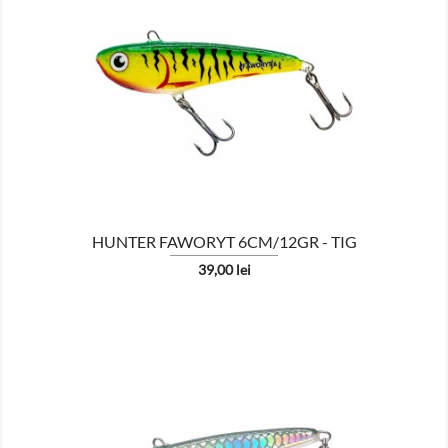

HUNTER FAWORYT 6CM/12GR - TIG
Pret
39,00 lei