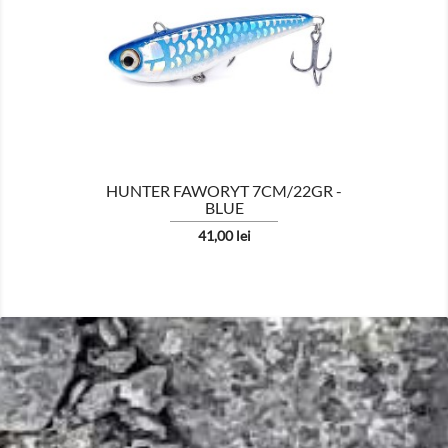

HUNTER FAWORYT 7CM/22GR -
BLUE
Pret
41,00 lei