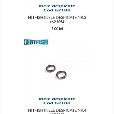
HITFISH INELE DESPICATE NR.3
(62108)
Pret
5,00 lei

HITFISH INELE DESPICATE NR.4