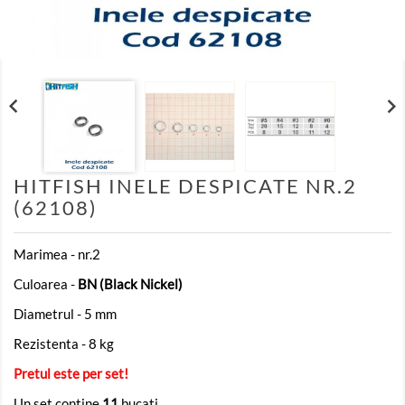


HITFISH INELE DESPICATE NR.2
(62108)
Marimea - nr.2
Culoarea -
BN (Black Nickel)
Diametrul - 5 mm
Rezistenta - 8 kg
Pretul este per set!
Un set contine
11
bucati