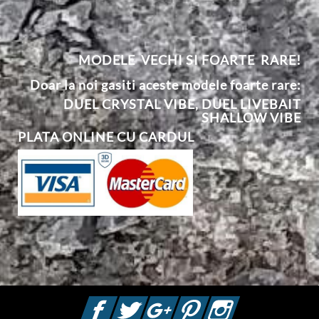
MODELE VECHI SI FOARTE RARE!
Doar la noi gasiti aceste modele foarte rare:
DUEL CRYSTAL VIBE
,
DUEL
L
IVEBAIT
SHALLOW VIBE
PLATA ONLINE CU CARDUL
Facebook
Twitter
Google +
Pinterest
Instagram