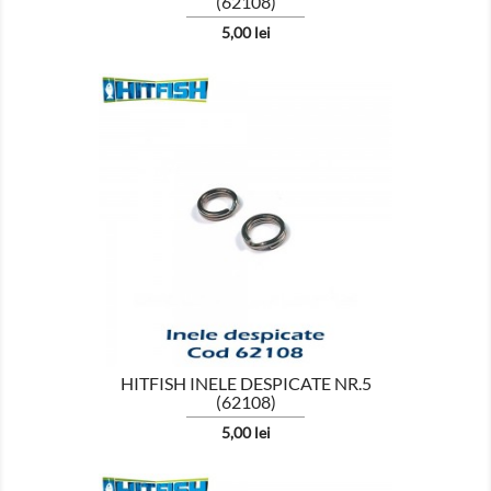
(62108)
Pret
5,00 lei

HITFISH INELE DESPICATE NR.5
(62108)
Pret
5,00 lei