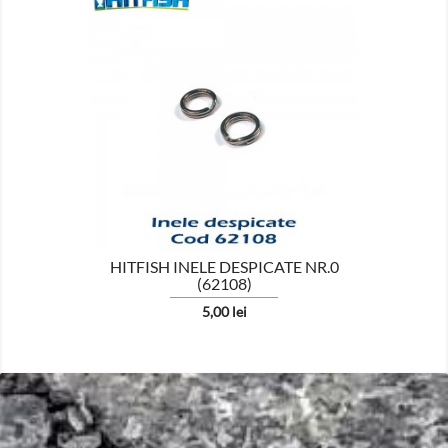

HITFISH INELE DESPICATE NR.0
(62108)
Pret
5,00 lei