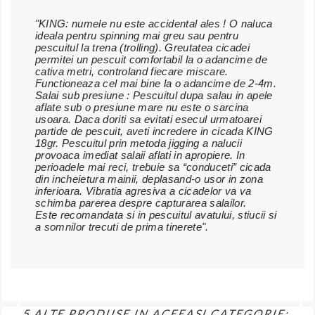
"
KING: numele nu este accidental ales ! O naluca
ideala pentru spinning mai greu sau pentru
pescuitul la trena (trolling). Greutatea cicadei
permitei un pescuit comfortabil la o adancime de
cativa metri, controland fiecare miscare.
Functioneaza cel mai bine la o adancime de 2-4m.
Salai sub presiune : Pescuitul dupa salau in apele
aflate sub o presiune mare nu este o sarcina
usoara. Daca doriti sa evitati esecul urmatoarei
partide de pescuit, aveti incredere in cicada KING
18gr. Pescuitul prin metoda jigging a nalucii
provoaca imediat salaii aflati in apropiere. In
perioadele mai reci, trebuie sa “conduceti” cicada
din incheietura mainii, deplasand-o usor in zona
inferioara. Vibratia agresiva a cicadelor va va
schimba parerea despre capturarea salailor.
Este recomandata si in pescuitul avatului, stiucii si
a somnilor trecuti de prima tinerete".
5 ALTE PRODUSE IN ACEEASI CATEGORIE: