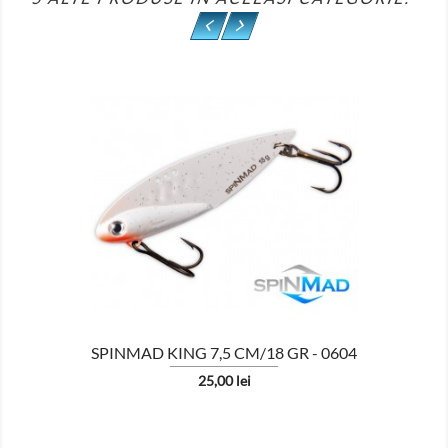

SPINMAD KING 7,5 CM/18 GR - 0604
Pret
25,00 lei