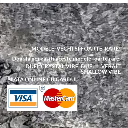
MODELE VECHI SI FOARTE RARE!
Doar la noi gasiti aceste modele foarte rare:
DUEL CRYSTAL VIBE
,
DUEL
L
IVEBAIT
SHALLOW VIBE
PLATA ONLINE CU CARDUL